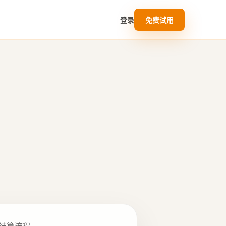
登录
免费试用