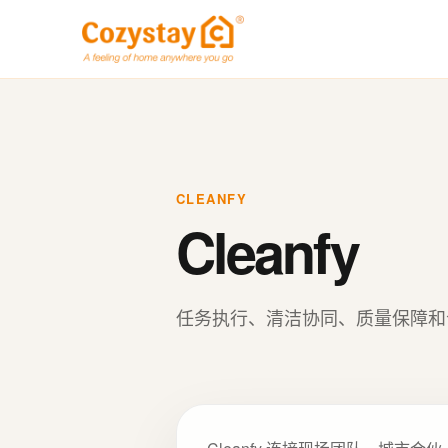
CLEANFY
Cleanfy
任务执行、清洁协同、质量保障和